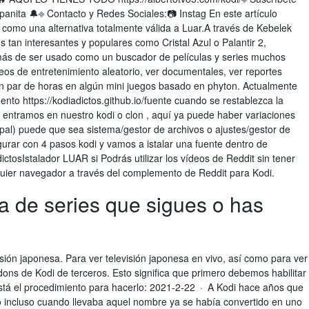
mpanita 🔔⎆ Contacto y Redes Sociales:📷 Instag En este artículo
como una alternativa totalmente válida a Luar.A través de Kebelek
tan interesantes y populares como Cristal Azul o Palantir 2,
ás de ser usado como un buscador de películas y series muchos
deos de entretenimiento aleatorio, ver documentales, ver reportes
un par de horas en algún mini juegos basado en phyton. Actualmente
nto https://kodiadictos.github.io/fuente cuando se restablezca la
o entramos en nuestro kodi o clon , aquí ya puede haber variaciones
al) puede que sea sistema/gestor de archivos o ajustes/gestor de
gurar con 4 pasos kodi y vamos a istalar una fuente dentro de
dictosIstalador LUAR si Podrás utilizar los vídeos de Reddit sin tener
quier navegador a través del complemento de Reddit para Kodi.
ca de series que sigues o has
sión japonesa. Para ver televisión japonesa en vivo, así como para ver
dons de Kodi de terceros. Esto significa que primero debemos habilitar
stá el procedimiento para hacerlo: 2021-2-22 · A Kodi hace años que
incluso cuando llevaba aquel nombre ya se había convertido en uno