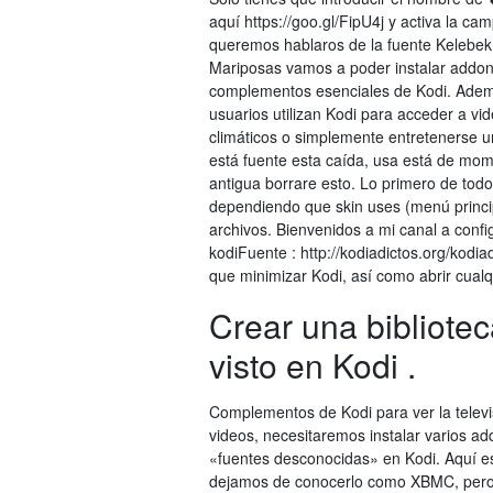
aquí https://goo.gl/FipU4j y activa la ca
queremos hablaros de la fuente Kelebek 
Mariposas vamos a poder instalar addons 
complementos esenciales de Kodi. Adem
usuarios utilizan Kodi para acceder a vi
climáticos o simplemente entretenerse 
está fuente esta caída, usa está de mome
antigua borrare esto. Lo primero de tod
dependiendo que skin uses (menú princip
archivos. Bienvenidos a mi canal a confi
kodiFuente : http://kodiadictos.org/kodia
que minimizar Kodi, así como abrir cual
Crear una bibliote
visto en Kodi .
Complementos de Kodi para ver la televi
videos, necesitaremos instalar varios ad
«fuentes desconocidas» en Kodi. Aquí e
dejamos de conocerlo como XBMC, pero 