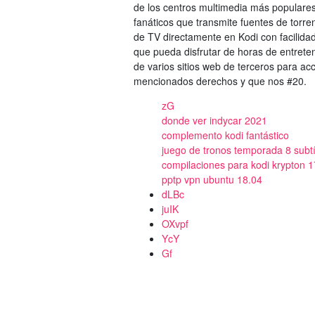
de los centros multimedia más populares
fanáticos que transmite fuentes de torre
de TV directamente en Kodi con facilida
que pueda disfrutar de horas de entret
de varios sitios web de terceros para ac
mencionados derechos y que nos #20.
zG
donde ver indycar 2021
complemento kodi fantástico
juego de tronos temporada 8 subtí
compilaciones para kodi krypton 1
pptp vpn ubuntu 18.04
dLBc
juIK
OXvpf
YcY
Gf