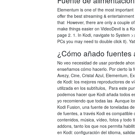
Fuente de alimentació
Elementum is one of the most important 
offer the best streaming & entertainment
that However, there are only a couple of K
make things easier on VideoDevil is a Kod
page 2. 1. In Kodi, navigate to System >>
PCs you may need to double click it). Y
¿Cómo añado fuentes 
No veo necesidad de usar pordede ahora 
enseñamos cómo hacerlo. Por cierto la f
Avezy, Cine, Cristal Azul, Elementum, Ex
de Kodi: los mejores reproductores de v
utilizada en los subtítulos, Para este p
podemos hacer que Kodi añada todos est
yo recomiendo que todas las Aunque los
Kodi Fusion, una fuente de toneladas de
de fuentes, a través Kodi es compatible 
contenidos, música, vídeo, fotos y todo t
addons, tanto los que nos permita habili
en Kodi: configuración del idioma, salid