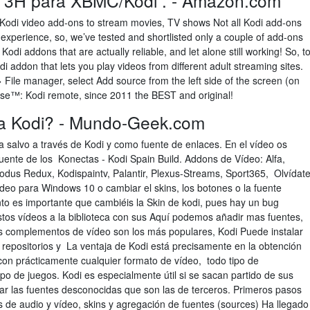
n 3H para XBMC/Kodi . - Amazon.com
Kodi video add-ons to stream movies, TV shows Not all Kodi add-ons
 experience, so, we’ve tested and shortlisted only a couple of add-ons
odi addons that are actually reliable, and let alone still working! So, t
i addon that lets you play videos from different adult streaming sites.
 File manager, select Add source from the left side of the screen (on
atse™: Kodi remote, since 2011 the BEST and original!
a Kodi? - Mundo-Geek.com
salvo a través de Kodi y como fuente de enlaces. En el vídeo os
uente de los Konectas - Kodi Spain Build. Addons de Vídeo: Alfa,
odus Redux, Kodispaintv, Palantir, Plexus-Streams​, Sport365, Olvídat
ídeo para Windows 10 o cambiar el skins, los botones o la fuente
unto es importante que cambiéis la Skin de kodi, pues hay un bug
os vídeos a la biblioteca con sus Aquí podemos añadir mas fuentes,
 complementos de vídeo son los más populares, Kodi Puede instalar
 repositorios y La ventaja de Kodi está precisamente en la obtención
con prácticamente cualquier formato de vídeo, todo tipo de
ipo de juegos. Kodi es especialmente útil si se sacan partido de sus
tar las fuentes desconocidas que son las de terceros. Primeros pasos
as de audio y vídeo, skins y agregación de fuentes (sources) Ha llegado