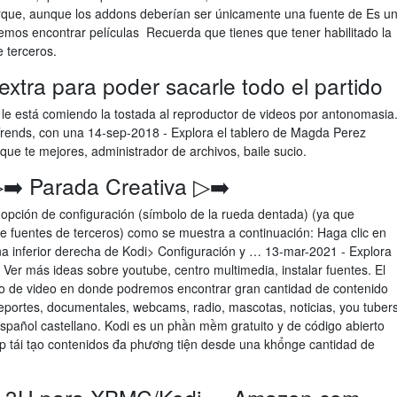
rque, aunque los addons deberían ser únicamente una fuente de Es u
mos encontrar películas Recuerda que tienes que tener habilitado la
 terceros.
 extra para poder sacarle todo el partido
 le está comiendo la tostada al reproductor de videos por antonomasia
Trends, con una 14-sep-2018 - Explora el tablero de Magda Perez
que te mejores, administrador de archivos, baile sucio.
➡️ Parada Creativa ▷➡️
 opción de configuración (símbolo de la rueda dentada) (ya que
fuentes de terceros) como se muestra a continuación: Haga clic en
ina inferior derecha de Kodi> Configuración y … 13-mar-2021 - Explora
. Ver más ideas sobre youtube, centro multimedia, instalar fuentes. El
o de video en donde podremos encontrar gran cantidad de contenido
deportes, documentales, webcams, radio, mascotas, noticias, you tuber
pañol castellano. Kodi es un phần mềm gratuito y de código abierto
p tái tạo contenidos đa phương tiện desde una khổnge cantidad de