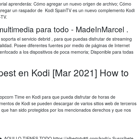
orial aprenderás: Cómo agregar un nuevo origen de archivo; Cómo
agregar un raspador de Kodi SpainTV es un nuevo complemento Kodi
-TV.
multimedia para todo - MadeInMarcel .
oporta el servicio debrid , para que puedas disfrutar de streaming
calidad. Posee diferentes fuentes por medio de páginas de Internet
á enfocado a los dispositivos de poca memoria; Disponible para todas
est en Kodi [Mar 2021] How to
Popcorn Time en Kodi para que pueda disfrutar de horas de
mentos de Kodi se pueden descargar de varios sitios web de terceros
s que han sido protegidos por los mencionados derechos y que nos
 🔥 AQUI LO TIENES TODO https://albertotv85.com/kodi/⎆ Suscríbete