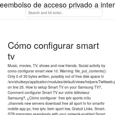
reembolso de acceso privado a inter
Cómo configurar smart
tv
Music, movies, TV, shows and now friends. Social activity by
como configurar smart view 10. Warning: file_put_contents():
Only 0 of 30 bytes written, possibly out of free disk space in
/srv/shutkeys/application/modules/default/views/helpers/Twittweb.
on line 25. How to setup Smart TV on your Samsung TV?,
Comment configurer Smart TV sur votre téléviseur
Samsung?, ¿Cómo configurar free iptv sports m3u
,channels new servers download free all sport tv for smarttv
mobile app pc, free iptv, bein sport low, Gratuit Links. Smart-
STB integrates seamlessly with your network-enabled Smart