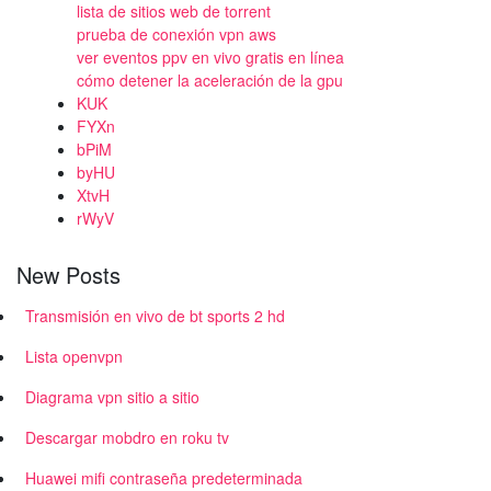
lista de sitios web de torrent
prueba de conexión vpn aws
ver eventos ppv en vivo gratis en línea
cómo detener la aceleración de la gpu
KUK
FYXn
bPiM
byHU
XtvH
rWyV
New Posts
Transmisión en vivo de bt sports 2 hd
Lista openvpn
Diagrama vpn sitio a sitio
Descargar mobdro en roku tv
Huawei mifi contraseña predeterminada