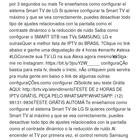
por 3 segundos ou mais Te enseñamos como configurar el
sistema Smart TV de LG Si quieres configurar la Smart TV al
máximo y que se vea correctamente, puedes desactivar todo
tipo de ajustes relacionados con la pantalla como el
contraste dinámico o la reducción de ruido Saiba como
configurar o SMART STB nas TVs SAMSUNG, LG e
outrasQuer a melhor lista de IPTV do BRASIL ?Clique no link
abaixo e ganhe uma degustação de 4 horas #smarttv #alexa
#LGConecte sua TV LG na sua Alexa agora mesmo!📸Siga-
me no Instagram: https://bit.ly/3jouY2W_____ configuraÇÃo
basica para esta tv, desde o inicio, nÃo critiquem pois servira
pra muita gente.em baixo o link de algumas outras
configuraÇÕes.como configurar 📺Solicite seu teste Grátis
AQUI: http://brtv.vip/atendimentoTESTE DE 2 HORAS DE
IPTV GRÁTIS, PEÇA PELO WHATSAPP.WHATSAPP: (12)
98131-9836TESTE GRÁTIS AUTOMÁ Te enseñamos como
configurar el sistema Smart TV de LG Si quieres configurar la
Smart TV al máximo y que se vea correctamente, puedes
desactivar todo tipo de ajustes relacionados con la pantalla
como el contraste dinámico o la reducción de ruido Al
encender el TV por primera vez, el control remoto Samsung